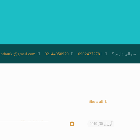
سوالی دارید ؟
09024272781
02144050979
ndaruki@gmail.com
Show all
آوریل 30, 2019