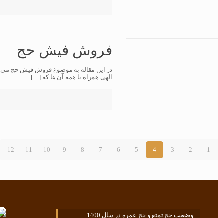
فروش فیش حج
در این مقاله به موضوع فروش فیش حج می پ
الهی همراه با همه آن ها که
[…]
12
11
10
9
8
7
6
5
4
3
2
1
وضعیت حج تمتع و حج عمره در سال 1400