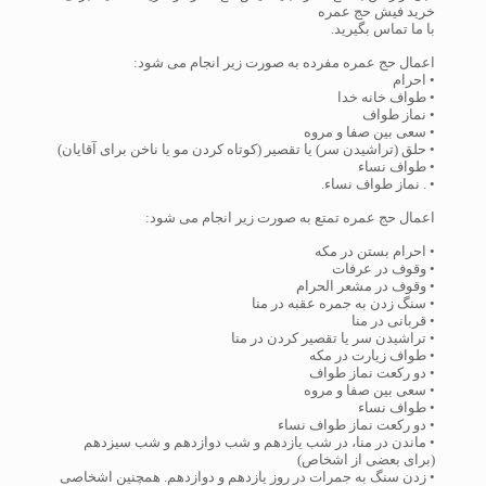
خرید فیش حج عمره
با ما تماس بگیرید.
اعمال حج عمره مفرده به صورت زیر انجام می شود:
• احرام
• طواف خانه خدا
• نماز طواف
• سعی بین صفا و مروه
• حلق (تراشیدن سر) یا تقصیر (کوتاه کردن مو یا ناخن برای آقایان)
• طواف نساء
• . نماز طواف نساء.
اعمال حج عمره تمتع به صورت زیر انجام می شود:
• احرام بستن در مکه
• وقوف در عرفات
• وقوف در مشعر الحرام
• سنگ زدن به جمره عقبه در منا
• قربانى در منا
• تراشیدن سر یا تقصیر کردن در منا
• طواف زیارت در مکه
• دو رکعت نماز طواف
• سعى بین صفا و مروه
• طواف نساء
• دو رکعت نماز طواف نساء
• ماندن در منا، در شب یازدهم و شب دوازدهم و شب سیزدهم
(براى بعضى از اشخاص)
• زدن سنگ به جمرات در روز یازدهم و دوازدهم. همچنین اشخاصى