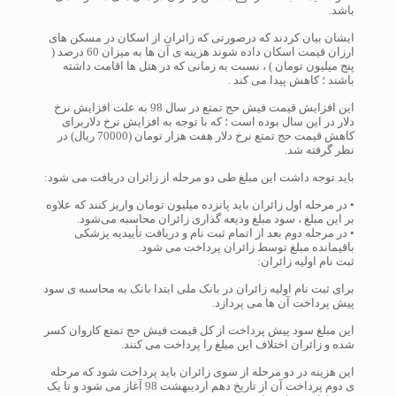
باشد.
ایشان بیان کردند که درصورتی که زائران از اسکان در مسکن های
ارزان قیمت اسکان داده شوند هزینه ی آن ها به میزان 60 درصد (
پنج میلیون تومان ) ، نسبت به زمانی که در هتل ها اقامت داشته
باشند ؛ کاهش پیدا می کند .
این افزایش قیمت فیش حج تمتع در سال 98 به علت افزایش نرخ
دلار در این سال بوده است ؛ که با توجه به افزایش نرخ دلاربرای
کاهش قیمت حج تمتع نرخ دلار هفت هزار تومان (70000 ریال) در
نظر گرفته شد.
باید توجه داشت این مبلغ طی دو مرحله از زائران دریافت می شود:
• در مرحله اول زائران باید پانزده میلیون تومان واریز کنند که علاوه
بر این مبلغ ، سود مبلغ ودیعه گذاری زائران محاسبه می‌شود.
• در مرحله دوم بعد از اتمام ثبت نام و دریافت تأییدیه پزشکی
باقیمانده مبلغ توسط زائران پرداخت می شود.
ثبت نام اولیه زائران:
برای ثبت نام اولیه زائران در بانک ملی ابتدا بانک به محاسبه ی سود
پیش پرداخت آن ها می پردازد.
این مبلغ سود پیش پرداخت از کل قیمت فیش حج تمتع کاروان کسر
شده و زائران اختلاف این مبلغ را پرداخت می کنند.
این هزینه در دو مرحله از سوی زائران باید پرداخت شود که مرحله
ی دوم پرداخت آن از تاریخ دهم اردیبهشت 98 آغاز می شود و تا یک