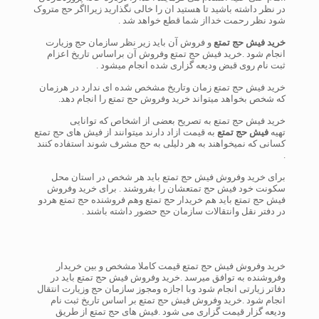
در نظر داشته باشید تا هستید ان را خالی نگذارید زیرااگر حج متروک
شود نظر رحمت خدااز شما قطع خواهد شد .
خرید فیش حج تمتع
و فروش آن باید زیر نظر سازمان حج وزیارت
انجام شود .خرید فیش حج تمتع وفروش آن براساس تاریخ اعزام
ثبت نام روی قبض ودیعه گزاری شده انجام میشود .
خرید فیش حج تمتع زمان وتاریخ مشخص شده ای ندارد در هرزمان
که شخص بخواهد میتواند خرید وفروش حج تمتع را انجام دهد.
خرید فیش حج تمتع به تصریح بعضی از اشخاص که توانایی
تهیه
فیش حج تمتع
به قیمت ازاد دارند میتوانند از فیش های حج تمتع
کسانی که نمیخواهند به هر دلیلی به حج مشرف شوند استفاده کنند
.
برای خرید وفروش فیش حج تمتع باید هر شخص در استان محل
سکونت خود فیش حج تمتعشان را بفروشند . برای خرید وفروش
فیش حج تمتع باید هم خریدار حج تمتع وهم فروشنده حج تمتع هردو
در دفتر نقل وانتقالات سازمان حج حضور داشته باشند .
خرید وفروش فیش حج تمتع قیمت کاملا مشخص و بین خریدار
وفروشنده به توافق میرسد .خرید وفروش فیش حج تمتع باید در
دفاتر زیارتی انجام شود وبا اجازه ومجوز سازمان حج وزیارت انتقال
انجام شود .خرید وفروش فیش حج تمتع بر اساس تاریخ ثبت نام
ودیعه گزار قیمت گزاری می شود .فیش های حج تمتع از طریق