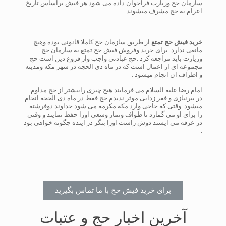
سازمان حج وزیارت فراخوان داده می شود هر فیش براساس تاریخ
اعزام به حج مشرف میشوند .
خرید فیش حج تمتع
از طریق سازمان حج کاملا قانونی بوده وهیچ
مانعی ندارد .برای خرید وفروش فیش حج تمتع به سازمان حج
وزیارت باید مراجعه کرد .حج عبادتی واجب واز فروع دین است حج
مجموعه ای از اعمال است که در ماه ذی الحجه در شهر مکه ومدینه
و اطراف ان انجام میشود .
امام رضا علیه السلام می فرمایند هیچ چیزی رابیشتر از حج مداوم
در بیرنیازی و فقر زدایی موثر ندیدم.حج فقط در ماه ذی الحجه انجام
میشود .وقتی که حاجی وارد مکه مکرمه می شود خداوند دوفرشته
را برای او می گمارد تا طواف ونماز وسعی اورا حفظ نمایند و وقتی
در عرفه می ایستد دوش راست اورا بنگر در اینده چگونه خواهی بود
.
برای خرید فیش حج با ما تماس بگیرید
آخرین اخبار حج و عتبات