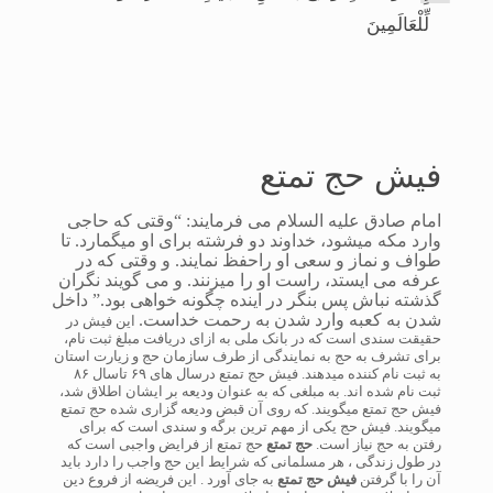
لِّلْعَالَمِينَ
فیش حج تمتع
امام صادق علیه السلام می فرمایند: “وقتی که حاجی
وارد مکه میشود، خداوند دو فرشته برای او میگمارد. تا
طواف و نماز و سعی او راحفظ نمایند. و وقتی که در
عرفه می ایستد، راست او را میزنند. و می گویند نگران
گذشته نباش پس بنگر در اینده چگونه خواهی بود.” داخل
شدن به کعبه وارد شدن به رحمت خداست.
این فیش در
حقیقت سندی است که در بانک ملی به ازای دریافت مبلغ ثبت نام،
برای تشرف به حج به نمایندگی از طرف سازمان حج و زیارت استان
به ثبت نام کننده میدهند. فیش حج تمتع درسال های ۶۹ تاسال ۸۶
ثبت نام شده اند. به مبلغی که به عنوان ودیعه بر ایشان اطلاق شد،
فیش حج تمتع میگویند. که روی آن قبض ودیعه گزاری شده حج تمتع
میگویند. فیش حج یکی از مهم ترین برگه و سندی است که برای
رفتن به حج نیاز است.
حج تمتع
حج تمتع از فرایض واجبی است که
در طول زندگی ، هر مسلمانی که شرایط این حج واجب را دارد باید
آن را با گرفتن
فیش حج تمتع
به جای آورد . این فریضه از فروع دین