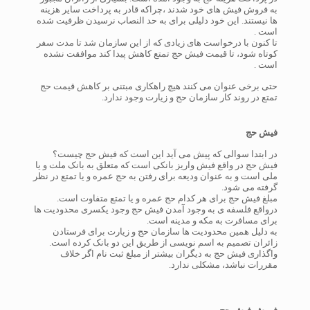
به فروش فیش های خود شدند ،چراکه قادر به پرداخت سایر هزینه
ها نیستند. این خود دلیلی برای به حد النصاب نرسیدن ظرفیت شده
است .
تا کنون با درخواست های زیادی که از این سازمان شد تا مدت سفر
کوتاه شود، تا قیمت فیش حج تمتع کاهش پیدا کند موافقت نشده
است .
حتی برخی عنوان می کنند هیچ راهکاری مبتنی بر کاهش قیمت حج
تمتع در روند کار سازمان حج و زیارت وجود ندارد.
فیش حج
در ابتدا سوالی که پیش می آید این است که فیش حج چیست؟
فیش حج در واقع فیش واریز بانکی است که متعلق به بانک ملت و یا
ملی است و به عنوان ودیعه برای رفتن به حج عمره و یا تمتع در نظر
گرفته می شود.
مبلغ فیش حج برای هر کدام حج عمره و یا تمتع متفاوت است.
درواقع فلسفه ی به وجود آمدن فیش حج وجود یکسری محدودیت ها
برای مسافرت به مکه و مدینه است.
به دلیل همین محدودیت ها سازمان حج و زیارت برای فرستادن
زائران تصمیم به اسم نویسی از طریق این دو بانک کرده است.
واگذاری فیش حج به دیگران بیشتر از مبلغ ثبت نام اگر خلاف
مقررات نباشد، مشکلی ندارد.