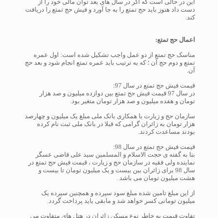
این در حالی است که اگر در سال های بعد توان مالی خود را از
دست داد هنوز باید حج تمتع را به جا آورد و فیش حج تمتع را دریافت
کند.
اعمال حج تمتع:
مناسک حج تمتع از دو عمل واجب تشکیل شده است: اول عمره
تمتع و دوم حج آن ؛ که به ترتیب باید عمره تمتع انجام شود و بعد حج
آن.
قیمت فیش حج تمتع در سال 97:
در سال 97 قیمت فیش حج تمتع بین دوازده میلیون و صد هزار
تومان و هفده میلیون و صد هزار تومان متغیر بود.
سازمان حج و زیارت با همکاری بانک ملی مبلغ یک میلیون و چهارصد
هزار تومان به زائران گرامی که قبلا در بانک ملی ثبت نام کرده
بودند مساعدت کردند.
قیمت فیش حج تمتع در سال 98:
بنا به گفته ی حجت الاسلام و المسلمین سید علی قاضی عسگر
نماینده ولی فقیه در سازمان حج و زیارت ، قیمت فیش حج تمتع در
سال 98 برای زائران بین بیست و یک میلیون تومان تا بیست و
هشت میلیون تومان می باشد .
از این مبلغ تامین شده مبلغ سود سپرده و همچنین سپرده یک
میلیون تومانی کسر خواهد شد و مابقی باید پرداخت گردد.
تفاوت قیمت به خاطر نوع مسکن زائران در هتل های متفاوت می