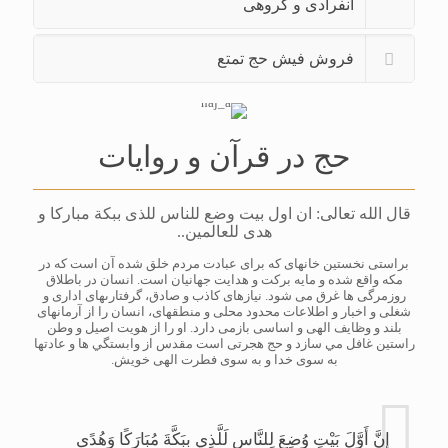
انفرادی و گروهی
فروش فیش حج تمتع
حج در قرآن و روایات
قال الله تعالى: ان اول بیت وضع للناس للذى ببكة مباركا و
هدى للعالمین..
براستى نخستین خانه‏اى كه براى عبادت مردم خلق شده آن است كه در
مكه واقع شده و مایه بركت و هدایت جهانیان است. انسان در باطلاق
روزمرگی ها غرق می ‏شود. نیازهاى كاذب و صادق، گرفتارى‏هاى ادارى و
شغلى و اخبار و اطلاعات محدود محلى و منطقه‏اى، انسان را از آرمان‏هاى
بلند و وظایف الهى و اساسى بازمى‏ دارد. او را از هویت اصیل و وطن
راستین غافل مي ‏سازد و حج هجرتى است مقدس از وابستگي ‏ها و عادت‏ها
به سوى خدا و به سوى فطرت الهى خویش.
إِنَّ أَوَّلَ بَيْتٍ وُضِعَ لِلنَّاسِ لَلَّذِي بِبَكَّةَ مُبَارَكًا وَهُدًى