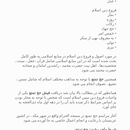
• عدل
فروع دین اسلام:
• نماز
• روزه
• زکات
• حج جهاد
• خمس امر
• به معروف نهی از منکر
• تولی
• تبری
در مورد اصول و فروع دین اسلام در منابع اسلامی به طور کامل
بحث شده است که در این منابع اسلامی شامل قرآن ،عقل ، سنت ،
شخصیت‌ها ، اهل بیت حضرت محمد ، راشدین امامان و صحابه
حضرت محمد می شود.
همچنین
حج تمتع
با توجه به مذاهب مختلف اسلام که شامل تسنن ،
تشیع ، تصوف انجام می شود.
همانطور که در مطالب بالا بیان شد دریافت
فیش حج تمتع
یکی از
واجبات فروع دین مبین اسلام است که شخص با توجه به مجاز بودن
بر اساس شرایط ذکر شده باید آن را در دهه اول ماه ذی‌الحجه به
جای آورد.
آغاز مراسم حج تمتع در مسجد الحرام واقع در شهر مکه ، در کشور
عربستان با رعایت و انجام اعمال خاصی به جا آورده می شود.
شرط واجب شدن حج تمتع: