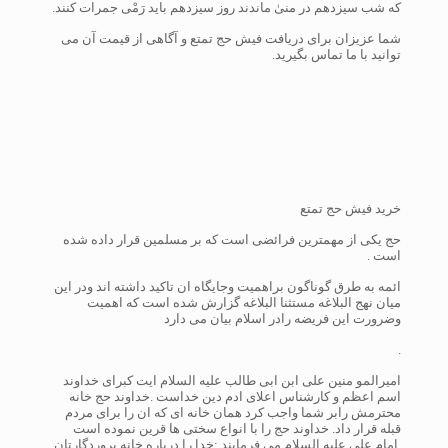
که شب سیزدهم در منىٰ ماندند روز سیزدهم باید رَمْى جمرات کنند.
شما عزیزان برای دریافت فیش حج تمتع و آگاهی از قیمت آن می
توانید با ما تماس بگیرید.
خرید فیش حج تمتع
حج یکی از مهمترین فرائضی است که بر مسلمین قرار داده شده
است .
ائمه به طرق گوناگون براهمیت وجایگاه ان تاکید داشته اند ودر این
میان نهج البلاغه مستثنا البلاغه گزارش شده است که اهمیت
وضرورت این فریضه رادر اسلام بیان می دارد
.
امیرالمو منین علی ابن ابی طالب علیه السلام ایت کبرای خداوند
اسم اعظم و کارشناس اعلای ادم دین خداست .خداوند حج خانه
محترمش رابر شما واجب کرد همان خانه ای که ان را برای مردم
قبله قرار داد. خداوند حج را با انواع سختی ها قرین نموده است
.امام علی علیه السلام می فرمایند :خدا را درباره خانه پروردگارتان