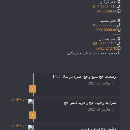
دفتر گرگان
017-32534812
09114260343
——
دفتر مشهد
051-37269222
09028500402
——
دفتر همدان
081-38249599
09024272783
با مدیریت محمدزاده عرب (دروکی)
وضعیت حج تمتع و حج عمره در سال 1400
نوامبر 4, 2021
0
شرایط وجوب حج و خرید فیش حج
مارس 9, 2021
0
تفاوت حج تمتع و عمره