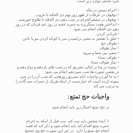
گیرد شامل موارد زیر است:
• احرام بستن در مکه
• توقوف در عرفات از ظهر روز نهم ذی الحجّه تا غروب
• توقوف در مشعرالحرام در شب دهم ذی الحجّه تا طلوع خورشید
• انداختن هفت سنگریزه به جمره عقبه در روز عید قربان که در روز
دهم ذی الحجّه انجام می شود
• قربانی کردن
• حلق یا تقصیر به معنی تراشیدن سر یا کوتاه کردن مو یا ناخن
• طواف حج
• نماز طواف
• سعی بین صفا و مروه
• طواف نساء
• نماز طواف نساء
• بیتوته در منا در لیالی تشریق که در شب‌ های یازدهم و دوازدهم و
در بعضی صورت‌ها شب سیزدهم انجام می شود
• به جا آوردن واجبات ایام تشریق روزهایی که شب آن را در منی
بیتوته کرده است که عبارتست از اینکه هریک از جمرات سه‌ گانه را
به ترتیب می کند
واجبات حج تمتع:
در حج تمتع اعمال زیر باید انجام شود:
1. ابتدا شخص باید نیت کند. نیت قبل از اینکه به احرام
عمره تمتع اقدام کند باید انجام شود و ذکر کند که قصد
انجام حج تمتع را دارد . در غیر این صورت حج وی صحیح