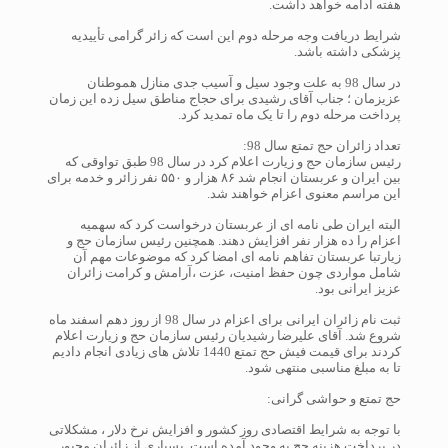
هفته ادامه خواهد داشت.
شرایط دریافت وجه مرحله دوم این است که زائر گرامی تأییدیه
پزشکی داشته باشد.
در سال 98 به علت وجود سیل و آسیب جدی منازل هموطنان
عزیزمان ؛ جناب آقای رشیدی برای حجاج مناطق سیل زده این زمان
پرداخت مرحله دوم را تا یک ماه تمدید کرد.
تعداد زائران حج تمتع سال 98:
رئیس سازمان حج و زیارت اعلام کرد در سال 98 طبق تواوقی که
بین ایران و عربستان انجام شد ۸۶ هزار و ۵۵۰ نفر زائر و خدمه برای
این مراسم معنوی اعزام خواهند شد.
البته ایران طی نامه ای از عربستان درخواست کرد که سهمیه
اعزام را ده هزار نفر افزایش دهند. همچنین رئیس سازمان حج و
زیارتبا عربستان تفاهم نامه ای امضا کرد که موضوعات مهم آن
شامل مواردی چون حفظ امنیت، عزت ،آرامش و کرامت زائران
عزیز ایرانی بود.
ثبت نام زائران ایرانی برای اعزام در سال 98 از روز دهم اسفند ماه
شروع شد. آقای علیرضا رشیدیان رئیس سازمان حج و زیارت اعلام
کردند برای قیمت فیش حج تمتع 1440 تلاش های زیادی انجام دادیم
تا به مبلغ مناسبی منتهی شود.
حج تمتع و حواشی گرانی:
با توجه به شرایط اقتصادی روز کشور و افزایش نرخ دلار ، مشکلاتی
در پرداخت هزینه حج به وجود آمده است. بسیاری از زائران مجبور