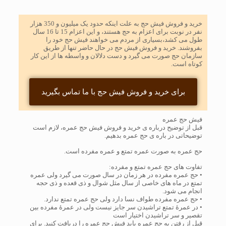
خرید و فروش فیش حج به علت اینکه حدود یک میلیون و 350 هزار
نفر در نوبت برای اعزام به حج هستند، و این اعزام 15 تا 16 سال
طول می کشد،بسیاری از مردم می خواهند فیش حج خود را
بفروشند. خرید و فروش فیش حج در حال حاضر تنها از طریق
سازمان حج صورت می گیرد و دست دلالان و واسطه ها از این کار
کوتاه است.
برای خرید و فروش فیش حج با ما تماس بگیرید
فیش حج عمره
قبل از توضیح درباره ی خرید و فروش فیش حج عمره، لازم است
توضیحاتی در باره ی حج عمره بدهیم.
حج عمره به صورت عمره تمتع و عمره مفرده است.
تفاوت های حج عمره تمتع و مفرده:
• حج عمره مفرده در هر زمان در سال صورت می گیرد ولی عمره
تمتع در ماه های خاصی از سال مثل شوال و ذی قعده و ذی حجه
انجام می شود.
• حج عمره مفرده طواف نسا دارد ولی حج عمره تمتع ندارد.
• در عمرۀ تمتع تراشیدن سر جایز نیست ولی در عمرۀ مفرده بین
تقصیر و سر تراشیدن اختیار است
قبل از رفتن به حج عمره باید فیش حج عمره را دریافت کنید. برای