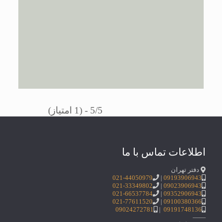
5/5 - (1 امتیاز)
اطلاعات تماس با ما
دفتر تهران
021-44050979
|
09193906943
021-33349802
|
09023906943
021-66537784
|
09352906943
021-77611520
|
09100380366
09024272781
|
09191748136
——