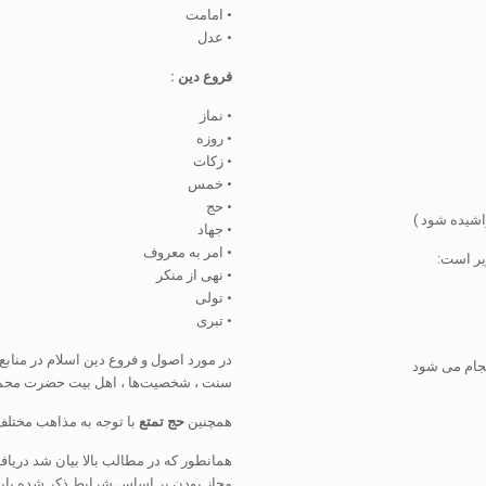
• امامت
• عدل
فروع دین :
• نماز
• روزه
• زکات
• خمس
• حج
اشیده شود )
• جهاد
• امر به معروف
یر است:
• نهی از منکر
• تولی
• تبری
در مورد اصول و فروع دین اسلام در مناب
نجام می شود
سنت ، شخصیت‌ها ، اهل بیت حضرت محمد
همچنین
حج تمتع
با توجه به مذاهب مختلف
همانطور که در مطالب بالا بیان شد دریا
مجاز بودن بر اساس شرایط ذکر شده باید آ