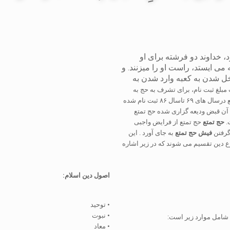
 خداوند دو فرشته برای او
می ایستد، راست او را میزنند. و
خل شدن به کعبه وارد شدن به
بلغ ثبت نام، برای تشرف به حج به
نمایندگی از طرف سازمان حج و زیارت استان به ثبت نام کننده میدهند. فیش حج تمتع درسال های ۶۹ تاسال ۸۶ ثبت نام شده
ی آن قبض ودیعه گزاری شده حج تمتع
.
حج تمتع
حج تمتع از فرایض واجبی
گرفتن
فیش حج تمتع
به جای آورد . این
ع دین تقسیم می شوند که در زیر اشاره
اصول دین اسلام:
• توحید
• نبوت
شامل موارد زیر است:
• معاد