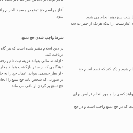
آغاز مراسم حج تمتع در مسجد الحرام واق
شود.
ت‌ها شب سیزدهم انجام می شود
ه عبارتست از اینکه هریک از جمرات سه‌
شرط واجب شدن حج تمتع:
در دین اسلام مقدر شده است که هر گاه 
دریافت کند.
• ازلحاظ مالی بتواند هزینه ثبت نام و رفت
• هنگامی که از سفر بازگشت بتواند مخارج
نجام شود و ذکر کند که قصد انجام حج
• از نظر جسمی بتواند اعمال حج را به جا 
در صورتی که شخص باید حج تمتع را انجام م
حج تمتع بر گردن او باقی می ماند.
واهد کسی را مامور انجام فرایض برای
است که در حج تمتع واجب است و در حج