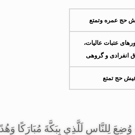
ش حج عمره وتمتع
رهای عتبات عالیات،
ق انفرادی و گروهی
یش حج تمتع
ٍ وُضِعَ لِلنَّاسِ لَلَّذِي بِبَكَّةَ مُبَارَكًا وَهُد