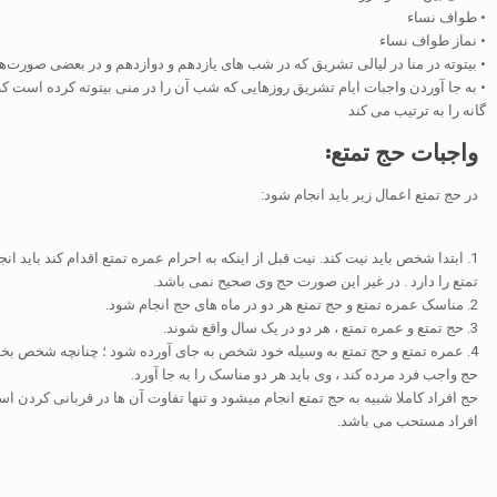
• طواف نساء
• نماز طواف نساء
• بیتوته در منا در لیالی تشریق که در شب‌ های یازدهم و دوازدهم و در بعضی صور
• به جا آوردن واجبات ایام تشریق روزهایی که شب آن را در منی بیتوته کرده است ک
گانه را به ترتیب می کند
واجبات حج تمتع:
در حج تمتع اعمال زیر باید انجام شود:
1. ابتدا شخص باید نیت کند. نیت قبل از اینکه به احرام عمره تمتع اقدام کند باید ا
تمتع را دارد . در غیر این صورت حج وی صحیح نمی باشد.
2. مناسک عمره تمتع و حج تمتع هر دو در ماه های حج انجام شود.
3. حج تمتع و عمره تمتع ، هر دو در یک سال واقع شوند.
4. عمره تمتع و حج تمتع به وسیله خود شخص به جای آورده شود ؛ چنانچه شخص بخ
حج واجب فرد مرده کند ، وی باید هر دو مناسک را به جا آورد.
حج افراد کاملا شبیه به حج تمتع انجام میشود و تنها تفاوت آن ها در قربانی کردن 
افراد مستحب می باشد.