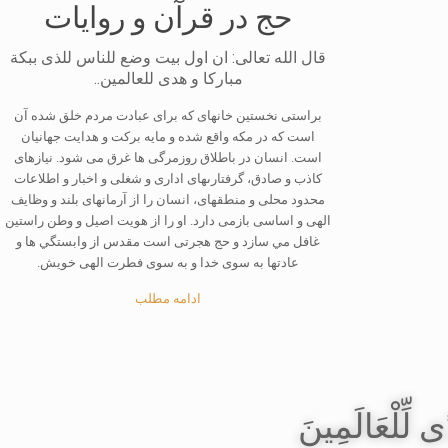
حج در قرآن و روایات
قال الله تعالى: ان اول بیت وضع للناس للذى ببكة
مباركا و هدى للعالمین..
براستى نخستین خانه‏اى كه براى عبادت مردم خلق شده آن
است كه در مكه واقع شده و مایه بركت و هدایت جهانیان
است. انسان در باطلاق روزمرگی ها غرق می ‏شود. نیازهاى
كاذب و صادق، گرفتارى‏هاى ادارى و شغلى و اخبار و اطلاعات
محدود محلى و منطقه‏اى، انسان را از آرمان‏هاى بلند و وظایف
الهى و اساسى بازمى‏ دارد. او را از هویت اصیل و وطن راستین
غافل مي ‏سازد و حج هجرتى است مقدس از وابستگي ‏ها و
عادت‏ها به سوى خدا و به سوى فطرت الهى خویش.
ادامه مطلب
ًى لِّلْعَالَمِينَ