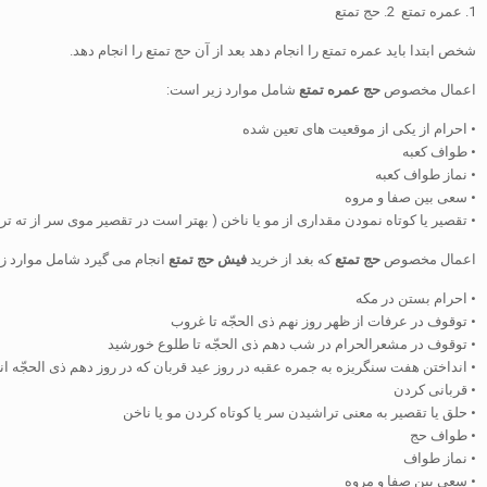
1. عمره تمتع 2. حج تمتع
شخص ابتدا باید عمره تمتع را انجام دهد بعد از آن حج تمتع را انجام دهد.
اعمال مخصوص
حج عمره تمتع
شامل موارد زیر است:
• احرام از یکی از موقعیت های تعین شده
• طواف کعبه
• نماز طواف کعبه
• سعی بین صفا و مروه
• تقصیر یا کوتاه نمودن مقداری از مو یا ناخن ( بهتر است در تقصیر موی سر از ته تر
اعمال مخصوص
حج تمتع
که بغد از خرید
فیش حج تمتع
انجام می گیرد شامل موارد ز
• احرام بستن در مکه
• توقوف در عرفات از ظهر روز نهم ذی الحجّه تا غروب
• توقوف در مشعرالحرام در شب دهم ذی الحجّه تا طلوع خورشید
• انداختن هفت سنگریزه به جمره عقبه در روز عید قربان که در روز دهم ذی الحجّه ا
• قربانی کردن
• حلق یا تقصیر به معنی تراشیدن سر یا کوتاه کردن مو یا ناخن
• طواف حج
• نماز طواف
• سعی بین صفا و مروه