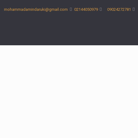
mohammadamindaruki@gmail.com
02144050979
09024272781